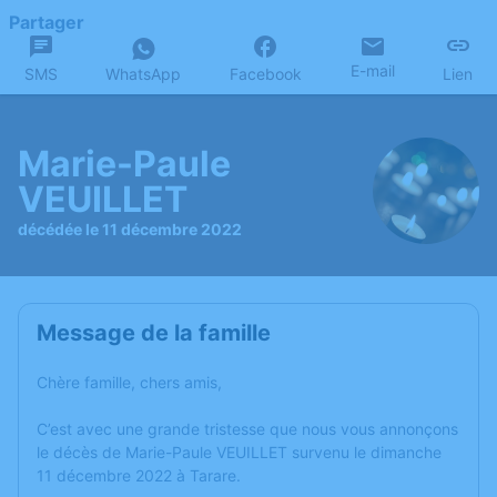
Partager
E-mail
SMS
WhatsApp
Facebook
Lien
Marie-Paule
VEUILLET
décédée le 11 décembre 2022
Message de la famille
Chère famille, chers amis,
C’est avec une grande tristesse que nous vous annonçons
le décès de Marie-Paule VEUILLET survenu le dimanche
11 décembre 2022 à Tarare.