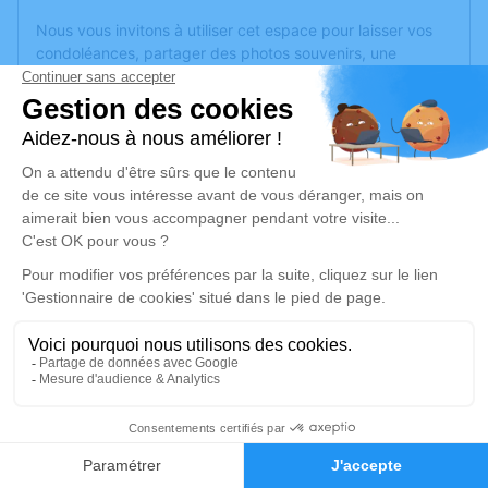
Nous vous invitons à utiliser cet espace pour laisser vos
condoléances, partager des photos souvenirs, une
anecdote ou exprimer vos pensées à travers des poèmes
ou des textes. Cet endroit est un lieu d'expression dédié à
honorer la mémoire de Francine CHAVEROT.
Un service de plantation d’arbre hommage est
disponible
ici
.
Je rends hommage
Cérémonie
samedi 04 juillet 2026 à 09h00
Eglise Saint Fortunat 4 impasse St Fortuna
69290 Craponne
2
Faire-part
Je rends hommage
Hommages