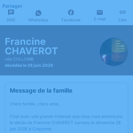
Partager
E-mail
SMS
WhatsApp
Facebook
Lien
Francine
CHAVEROT
née COLLOMB
décédée le 28 juin 2026
Message de la famille
Chère famille, chers amis,
C’est avec une grande tristesse que nous vous annonçons
le décès de Francine CHAVEROT survenu le dimanche 28
juin 2026 à Craponne.