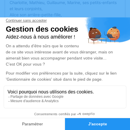
Charlotte, Mathieu, Guillaume, Marine, ses petits-enfants
et leurs conjoints,
Alice son arrière-petite-fille,
Monique sa soeur,
Françoise sa belle-soeur,
Pierre son beau-frère,
Parents et amis ont la tristesse de vous faire part du
décès à l'âge de 83 ans de
Marie-France PROST
, née Régipa,
survenu vendredi 05 juillet 2024 à Lyon 9.
La cérémonie aura lieu en
l'église
Saint Ennemond 1-6 Place de Verdun
69890
La Tour de Salvagny
le
vendredi 12 juillet 2024 à 15h30
La cérémonie sera suivie d'un partage de souvenirs et
anecdotes de vie,
27
autour d'un verre de l'amitié.
Nous vous accueillerons dans une des salles du
Faire-part
Hommages
presbytère, à 50m de l'église.