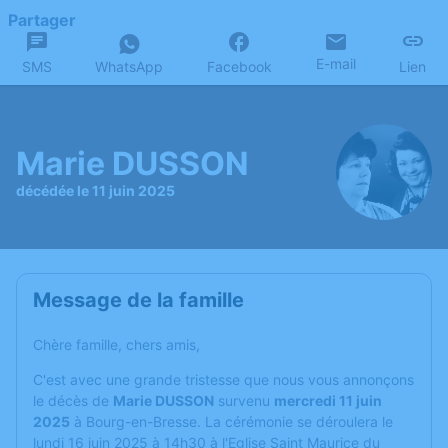
Partager
E-mail
SMS
WhatsApp
Facebook
Lien
Marie DUSSON
décédée le 11 juin 2025
Message de la famille
Chère famille, chers amis,
C'est avec une grande tristesse que nous vous annonçons
le décès de
Marie DUSSON
survenu
mercredi 11 juin
2025
à Bourg-en-Bresse. La cérémonie se déroulera le
lundi 16 juin 2025 à 14h30 à l'Eglise Saint Maurice du