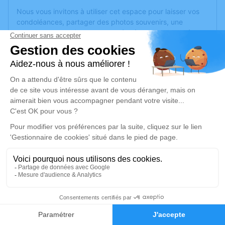
Nous vous invitons à utiliser cet espace pour laisser vos
condoléances, partager des photos souvenirs, une
anecdote ou exprimer vos pensées à travers des poèmes
ou des textes. Cet endroit est un lieu d'expression dédié à
honorer la mémoire de Marie-Claude DESCÔTES.
Un service de plantation d’arbre hommage est
disponible
ici
.
Je rends hommage
Cérémonie
jeudi 02 juillet 2026 à 10h00
Eglise Saint Maurice du Chater 80 Avenue du
Chater
69340 Francheville
5
Faire-part
Hommages
Je rends hommage