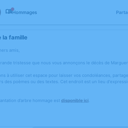
Hommages
Part
0
la famille
hers amis,
grande tristesse que nous vous annonçons le décès de Marguer
ons à utiliser cet espace pour laisser vos condoléances, parta
rs des poèmes ou des textes. Cet endroit est un lieu d'express
lantation d’arbre hommage est
disponible ici
.