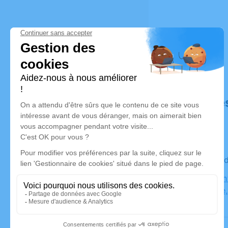
Déroulé de
Le mercre
Eglise Sain
Barbotiere