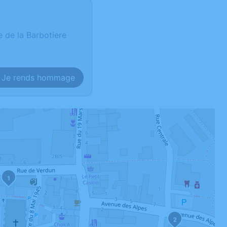
e de la Barbotiere
Je rends hommage
1
2