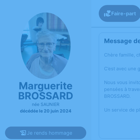
Faire-part
Message de 
Chère famille, c
C’est avec une 
Nous vous invit
Marguerite
pensées à trave
BROSSARD
BROSSARD.
née SAUNIER
Un service de p
décédée le 20 juin 2024
Je rends hommage