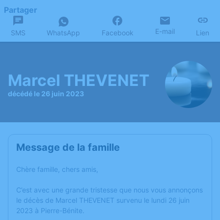
Partager
E-mail
SMS
WhatsApp
Facebook
Lien
Marcel THEVENET
décédé le 26 juin 2023
Message de la famille
Chère famille, chers amis,
C’est avec une grande tristesse que nous vous annonçons
le décès de Marcel THEVENET survenu le lundi 26 juin
2023 à Pierre-Bénite.