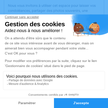
Nous vous invitons à utiliser cet espace pour laisser vos
condoléances, partager des photos souvenirs, une
anecdote ou exprimer vos pensées à travers des poèmes
ou des textes. Cet endroit est un lieu d'expression dédié à
honorer la mémoire de Marcel THEVENET.
Un service de plantation d’arbre hommage est
disponible
ici
.
Je rends hommage
Cérémonie
lundi 03 juillet 2023 à 15h00
Eglise Saint Fortunat 4 impasse St Fortuna
69290 Craponne
2
Je rends hommage
Faire-part
Hommages