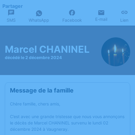
Partager
E-mail
SMS
WhatsApp
Facebook
Lien
Marcel CHANINEL
décédé le 2 décembre 2024
Message de la famille
Chère famille, chers amis,
C’est avec une grande tristesse que nous vous annonçons
le décès de Marcel CHANINEL survenu le lundi 02
décembre 2024 à Vaugneray.