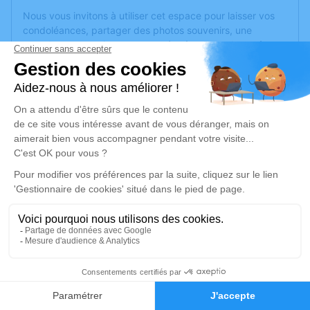
Nous vous invitons à utiliser cet espace pour laisser vos
condoléances, partager des photos souvenirs, une
anecdote ou exprimer vos pensées à travers des poèmes
ou des textes. Cet endroit est un lieu d'expression dédié à
honorer la mémoire de Marcel CHANINEL.
Un service de plantation d’arbre hommage est
disponible
ici
.
Je rends hommage
Cérémonie
mercredi 11 décembre 2024 à 13h30
Chapelle Parc Cimetière Communautaire 161,
bd Université
69500 Bron
2
Faire-part
Hommages
Je rends hommage