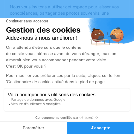
Nous vous invitons à utiliser cet espace pour laisser vos
condoléances, partager des photos souvenirs, une
anecdote ou exprimer vos pensées à travers des poèmes
ou des textes. Cet endroit est un lieu d'expression dédié à
honorer la mémoire de Lucienne BADOIL.
Un service de plantation d’arbre hommage est
disponible
ici
.
Je rends hommage
Cérémonie
vendredi 01 août 2025 à 10h00
Eglise Saint Fortunat 4 impasse St Fortuna
69290 Craponne
5
Je rends hommage
Faire-part
Hommages