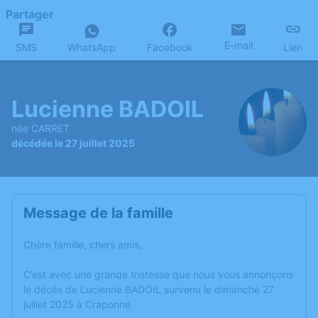
Partager
E-mail
SMS
WhatsApp
Facebook
Lien
Lucienne BADOIL
née CARRET
décédée le 27 juillet 2025
Message de la famille
Chère famille, chers amis,
C’est avec une grande tristesse que nous vous annonçons
le décès de Lucienne BADOIL survenu le dimanche 27
juillet 2025 à Craponne.