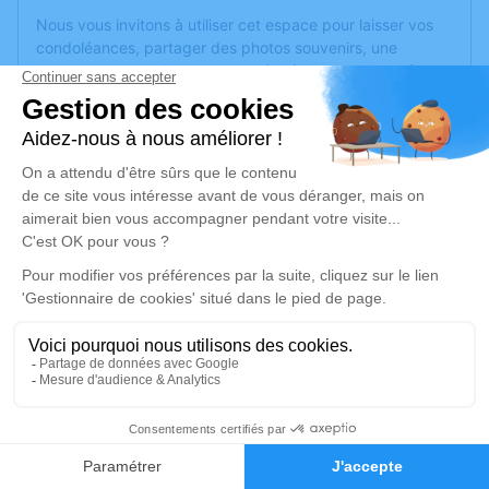
Nous vous invitons à utiliser cet espace pour laisser vos
condoléances, partager des photos souvenirs, une
anecdote ou exprimer vos pensées à travers des poèmes
ou des textes. Cet endroit est un lieu d'expression dédié à
honorer la mémoire de Lucien COTTET.
Un service de plantation d’arbre hommage est
disponible
ici
.
Je rends hommage
Cérémonie
mardi 28 novembre 2023 à 11h30
Chapelle Parc Cimetière Communautaire 161,
bd Université
69500 Bron
12
Faire-part
Hommages
Je rends hommage