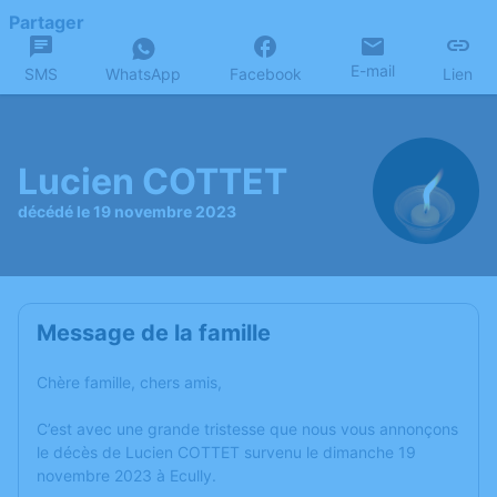
Partager
E-mail
SMS
WhatsApp
Facebook
Lien
Lucien COTTET
décédé le 19 novembre 2023
Message de la famille
Chère famille, chers amis,
C’est avec une grande tristesse que nous vous annonçons
le décès de Lucien COTTET survenu le dimanche 19
novembre 2023 à Ecully.