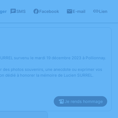
ager
SMS
Facebook
E-mail
Lien
SURREL survenu le mardi 19 décembre 2023 à Pollionnay.
ger des photos souvenirs, une anecdote ou exprimer vos
sion dédié à honorer la mémoire de Lucien SURREL.
Je rends hommage