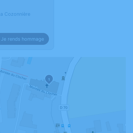
 la Cozonnière
Je rends hommage
1