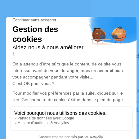
Déroulé de
Le mardi 
Eglise Sain
69290 Poll