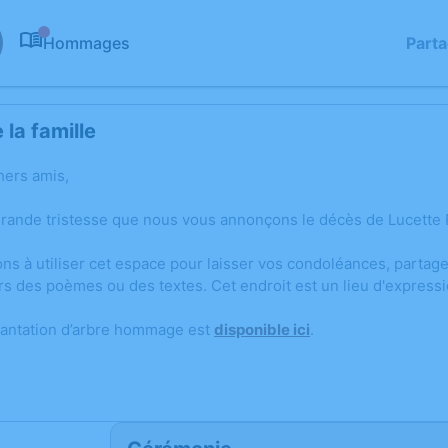
Hommages
Part
0
la famille
hers amis,
grande tristesse que nous vous annonçons le décès de Lucette R
ons à utiliser cet espace pour laisser vos condoléances, parta
rs des poèmes ou des textes. Cet endroit est un lieu d'express
lantation d’arbre hommage est
disponible ici
.