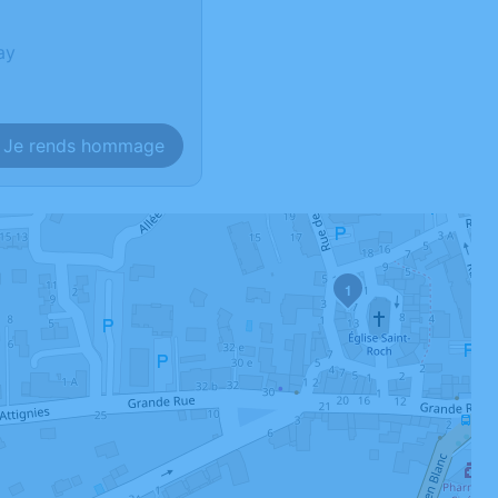
ay
Je rends hommage
1