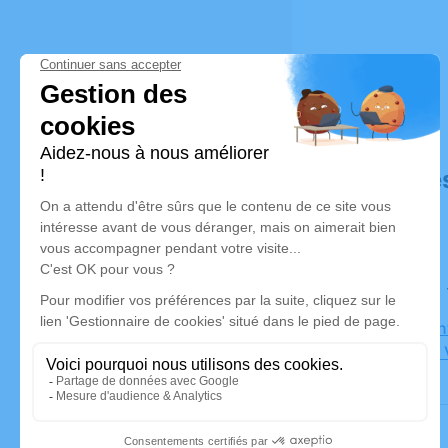
Déroulé de
Le samedi
Eglise Sai
Grézieu la