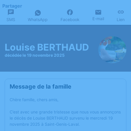
Partager
E-mail
SMS
WhatsApp
Facebook
Lien
Louise BERTHAUD
décédée le 19 novembre 2025
Message de la famille
Chère famille, chers amis,
C’est avec une grande tristesse que nous vous annonçons
le décès de Louise BERTHAUD survenu le mercredi 19
novembre 2025 à Saint-Genis-Laval.