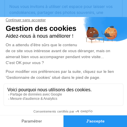
Nous vous invitons à utiliser cet espace pour laisser vos
condoléances, partager des photos souvenirs, une
anecdote ou exprimer vos pensées à travers des poèmes
ou des textes. Cet endroit est un lieu d'expression dédié à
honorer la mémoire de Léon MARTIN.
Un service de plantation d’arbre hommage est
disponible
ici
.
Je rends hommage
Cérémonie
jeudi 20 avril 2023 à 09h30
Eglise Saint Fortunat 4 impasse St Fortuna
69290 Craponne
1
Je rends hommage
Faire-part
Hommages