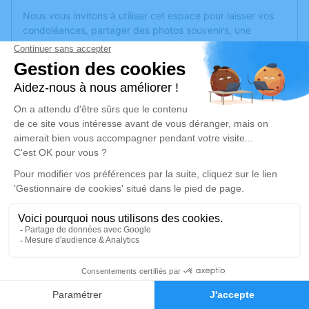
Nous vous invitons à utiliser cet espace pour laisser vos
condoléances, partager des photos souvenirs, une
anecdote ou exprimer vos pensées à travers des poèmes
ou des textes. Cet endroit est un lieu d'expression dédié à
honorer la mémoire de Josette BLES-GAGNAIRE.
Un service de plantation d’arbre hommage est
disponible
ici
.
Je rends hommage
Cérémonie
vendredi 05 septembre 2025 à 10h30
communal 5-9 Rue des Forges
69290 Grézieu la Varenne
16
Je rends hommage
Faire-part
Hommages