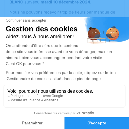
BLANC
survenu
mardi 10 décembre 2024.
Nous ne pouvons recevoir trop de fleurs par manque de
place, une pensée, une prière, votre présence et votre
soutien nous suffisent.
Joseph, Christophe, Laurence et Stéphanie
Je rends hommage
Cérémonie
jeudi 19 décembre 2024 à 14h30
Chapelle Parc Cimetière Communautaire 161,
bd Université
69500 Bron
27
Je rends hommage
Faire-part
Hommages