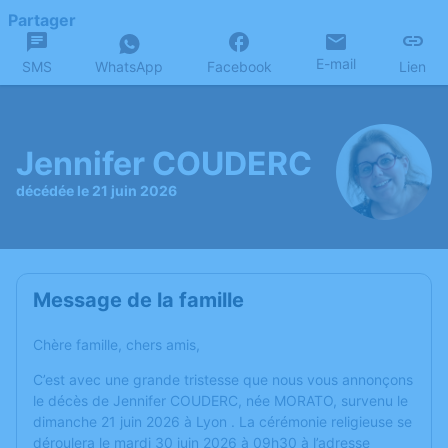
Partager
E-mail
SMS
WhatsApp
Facebook
Lien
Jennifer COUDERC
décédée le 21 juin 2026
Message de la famille
Chère famille, chers amis,
C’est avec une grande tristesse que nous vous annonçons
le décès de Jennifer COUDERC, née MORATO, survenu le
dimanche 21 juin 2026 à Lyon . La cérémonie religieuse se
déroulera le mardi 30 juin 2026 à 09h30 à l’adresse