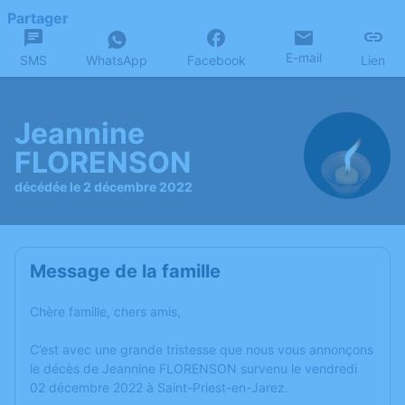
Partager
E-mail
SMS
WhatsApp
Facebook
Lien
Jeannine
FLORENSON
décédée le 2 décembre 2022
Message de la famille
Chère famille, chers amis,
C’est avec une grande tristesse que nous vous annonçons
le décès de Jeannine FLORENSON survenu le vendredi
02 décembre 2022 à Saint-Priest-en-Jarez.