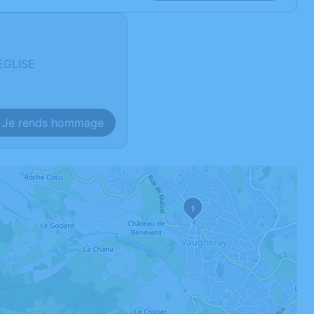
EGLISE
Je rends hommage
1