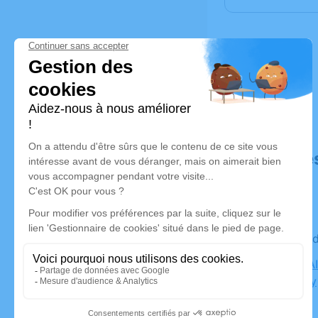
Déroulé de
Le mercre
EGLISE SA
Vaugneray