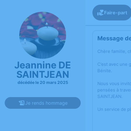
Faire-part
Message de 
Chère famille, c
Jeannine DE
C’est avec une 
Bénite.
SAINTJEAN
décédée le 20 mars 2025
Nous vous invit
pensées à trave
SAINTJEAN.
Je rends hommage
Un service de p