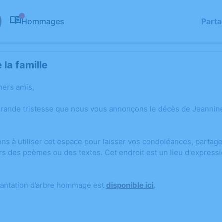
Hommages
Part
0
la famille
hers amis,
grande tristesse que nous vous annonçons le décès de Jeannin
ons à utiliser cet espace pour laisser vos condoléances, parta
rs des poèmes ou des textes. Cet endroit est un lieu d'expres
lantation d’arbre hommage est
disponible ici
.