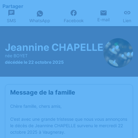
Partager
E-mail
SMS
WhatsApp
Facebook
Lien
Jeannine CHAPELLE
née BOYET
décédée le 22 octobre 2025
Message de la famille
Chère famille, chers amis,
C’est avec une grande tristesse que nous vous annonçons
le décès de Jeannine CHAPELLE survenu le mercredi 22
octobre 2025 à Vaugneray.