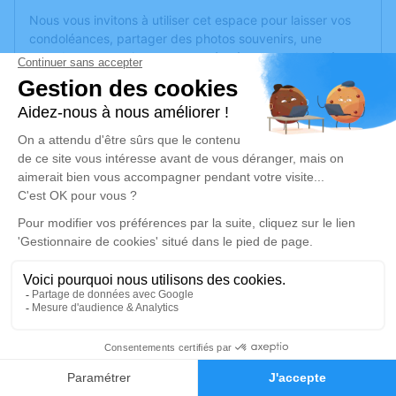
Nous vous invitons à utiliser cet espace pour laisser vos
condoléances, partager des photos souvenirs, une
anecdote ou exprimer vos pensées à travers des poèmes
ou des textes. Cet endroit est un lieu d'expression dédié à
honorer la mémoire de Jeannine CHAPELLE.
Un service de plantation d’arbre hommage est
disponible
ici
.
Je rends hommage
Cérémonie
jeudi 30 octobre 2025 à 11h00
PARC CIMETIERE COMMUNAUTAIRE D 161,
bd Université
69500 Bron
1
Faire-part
Hommages
Je rends hommage