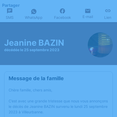
Partager
E-mail
SMS
WhatsApp
Facebook
Lien
Jeanine BAZIN
décédée le 25 septembre 2023
Message de la famille
Chère famille, chers amis,
C’est avec une grande tristesse que nous vous annonçons
le décès de Jeanine BAZIN survenu le lundi 25 septembre
2023 à Villeurbanne.