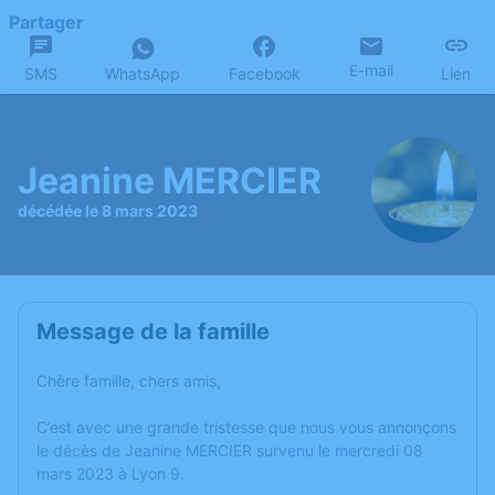
Partager
E-mail
SMS
WhatsApp
Facebook
Lien
Jeanine MERCIER
décédée le 8 mars 2023
Message de la famille
Chère famille, chers amis,
C’est avec une grande tristesse que nous vous annonçons
le décès de Jeanine MERCIER survenu le mercredi 08
mars 2023 à Lyon 9.