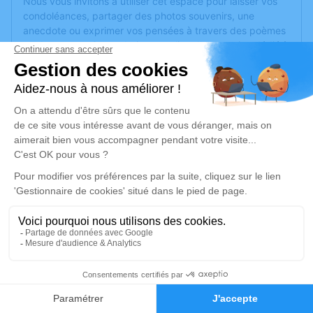
Nous vous invitons à utiliser cet espace pour laisser vos
condoléances, partager des photos souvenirs, une
anecdote ou exprimer vos pensées à travers des poèmes
ou des textes. Cet endroit est un lieu d'expression dédié à
honorer la mémoire de Jean GRANGE.
Un service de plantation d’arbre hommage est
disponible
ici
.
Je rends hommage
Cérémonie
lundi 10 juillet 2023 à 16h30
161, bd Université
69500 Bron
18
Je rends hommage
Faire-part
Hommages
Déroulé des obsèques