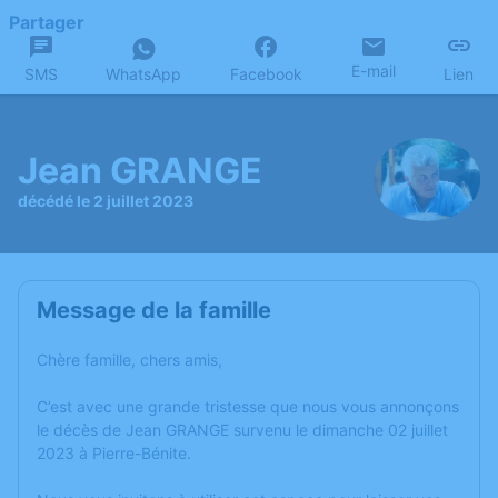
Partager
E-mail
SMS
WhatsApp
Facebook
Lien
Jean GRANGE
décédé le 2 juillet 2023
Message de la famille
Chère famille, chers amis,
C’est avec une grande tristesse que nous vous annonçons
le décès de Jean GRANGE survenu le dimanche 02 juillet
2023 à Pierre-Bénite.