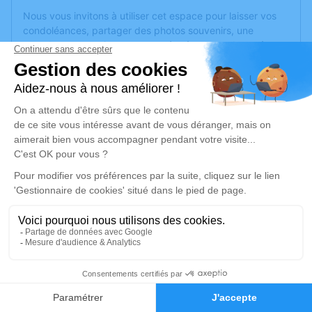
Nous vous invitons à utiliser cet espace pour laisser vos
condoléances, partager des photos souvenirs, une
anecdote ou exprimer vos pensées à travers des poèmes
ou des textes. Cet endroit est un lieu d'expression dédié à
honorer la mémoire de Jean VIALLON.
Un service de plantation d’arbre hommage est
disponible
ici
.
Je rends hommage
Cérémonie
lundi 30 septembre 2024 à 15h00
Eglise Saint Léger Route des Brouilly
69220 Saint Lager
5
Je rends hommage
Faire-part
Hommages