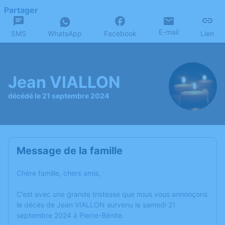
Partager
E-mail
SMS
WhatsApp
Facebook
Lien
Jean VIALLON
décédé le 21 septembre 2024
Message de la famille
Chère famille, chers amis,
C’est avec une grande tristesse que nous vous annonçons
le décès de Jean VIALLON survenu le samedi 21
septembre 2024 à Pierre-Bénite.