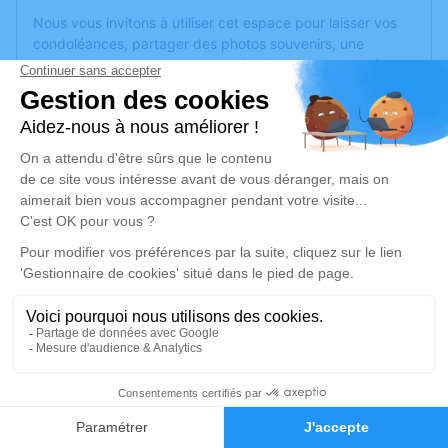
Nous vous invitons à utiliser cet espace pour laisser vos
condoléances, partager des photos souvenirs, une
anecdote ou exprimer vos pensées à travers des poèmes
ou des textes. Cet endroit est un lieu d'expression dédié à
honorer la mémoire de Jean-Pierre DEMONTVERT.
Un service de plantation d’arbre hommage est
disponible
ici
.
Je rends hommage
Cérémonie
lundi 29 janvier 2024 à 15h00
EGLISE SAINT ANTOINE PLACE DE L'EGLISE
69670 Vaugneray
1
Je rends hommage
Faire-part
Hommages