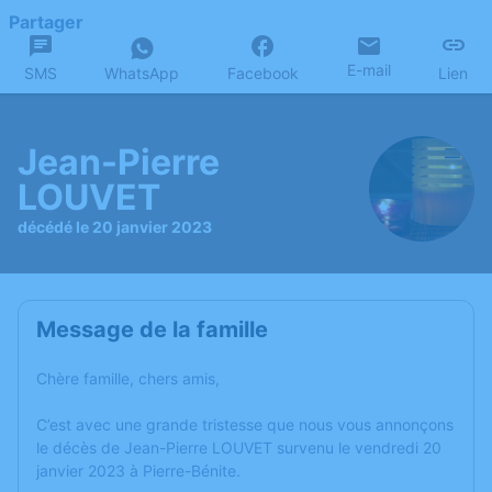
Partager
E-mail
SMS
WhatsApp
Facebook
Lien
Jean-Pierre
LOUVET
décédé le 20 janvier 2023
Message de la famille
Chère famille, chers amis,
C’est avec une grande tristesse que nous vous annonçons
le décès de Jean-Pierre LOUVET survenu le vendredi 20
janvier 2023 à Pierre-Bénite.