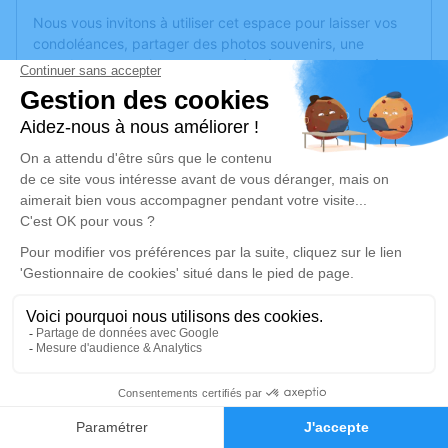
Nous vous invitons à utiliser cet espace pour laisser vos
condoléances, partager des photos souvenirs, une
anecdote ou exprimer vos pensées à travers des poèmes
ou des textes. Cet endroit est un lieu d'expression dédié à
honorer la mémoire de Jean-Pierre LOUVET.
Un service de plantation d’arbre hommage est
disponible
ici
.
Je rends hommage
Cérémonie
lundi 30 janvier 2023 à 14h00
Eglise Saint Roch 1 rue de la cure
69340 Francheville
36
Je rends hommage
Faire-part
Hommages