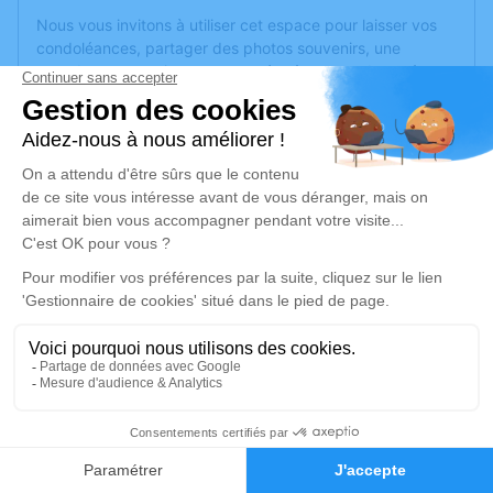
Nous vous invitons à utiliser cet espace pour laisser vos
condoléances, partager des photos souvenirs, une
anecdote ou exprimer vos pensées à travers des poèmes
ou des textes. Cet endroit est un lieu d'expression dédié à
honorer la mémoire de Jean-Louis GIRAUD.
Un service de plantation d’arbre hommage est
disponible
ici
.
Je rends hommage
Cérémonie
lundi 01 juin 2026 à 14h30
Eglise Saint Fortunat 4 impasse St Fortuna
69290 Craponne
2
Je rends hommage
Faire-part
Hommages