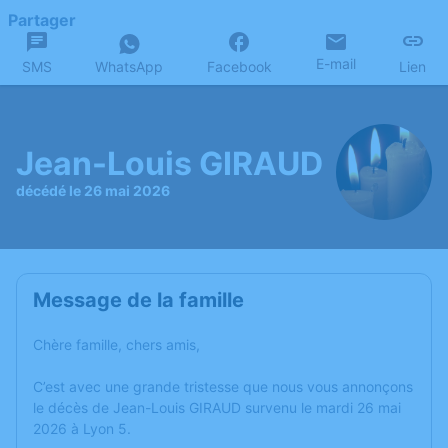
Partager
E-mail
SMS
WhatsApp
Facebook
Lien
Jean-Louis GIRAUD
décédé le 26 mai 2026
Message de la famille
Chère famille, chers amis,
C’est avec une grande tristesse que nous vous annonçons
le décès de Jean-Louis GIRAUD survenu le mardi 26 mai
2026 à Lyon 5.