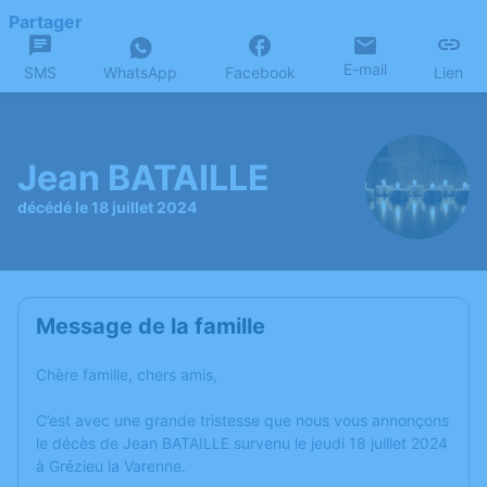
Partager
E-mail
SMS
WhatsApp
Facebook
Lien
Jean BATAILLE
décédé le 18 juillet 2024
Message de la famille
Chère famille, chers amis,
C’est avec une grande tristesse que nous vous annonçons
le décès de Jean BATAILLE survenu le jeudi 18 juillet 2024
à Grézieu la Varenne.