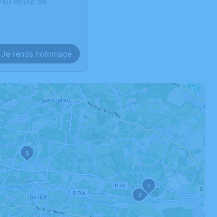
740 Route de
Je rends hommage
3
1
2