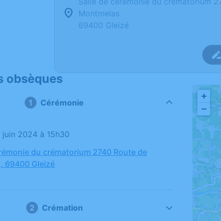
Salle de cérémonie du crématorium 2
Montmelas
69400 Gleizé
s obsèques
+
Cérémonie
−
0 juin 2024 à 15h30
érémonie du crématorium 2740 Route de
, 69400 Gleizé
Crémation