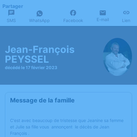
Partager
E-mail
SMS
WhatsApp
Facebook
Lien
Jean-François
PEYSSEL
décédé le 17 février 2023
Message de la famille
C'est avec beaucoup de tristesse que Jeanine sa femme
et Julie sa fille vous annonçent le décès de Jean
François .