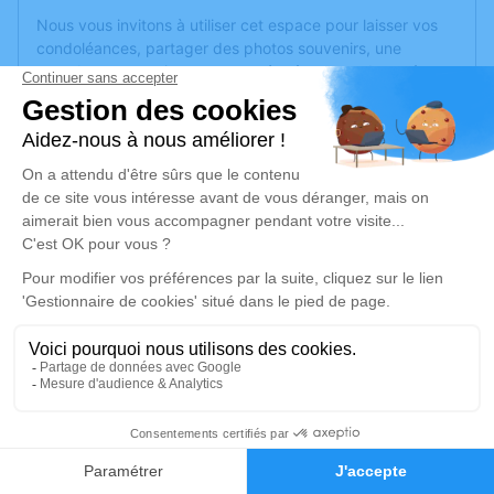
Nous vous invitons à utiliser cet espace pour laisser vos
condoléances, partager des photos souvenirs, une
anecdote ou exprimer vos pensées à travers des poèmes
ou des textes. Cet endroit est un lieu d'expression dédié à
honorer la mémoire de Jean BOUCHARD.
Un service de plantation d’arbre hommage est
disponible
ici
.
Je rends hommage
Cérémonie
lundi 27 janvier 2025 à 15h00
69290 Pollionnay
1
Je rends hommage
Faire-part
Hommages
Déroulé des obsèques