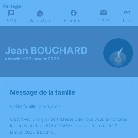
Partager
E-mail
SMS
WhatsApp
Facebook
Lien
Jean BOUCHARD
décédé le 22 janvier 2025
Message de la famille
Chère famille, chers amis,
C’est avec une grande tristesse que nous vous annonçons
le décès de Jean BOUCHARD survenu le mercredi 22
janvier 2025 à Lyon 5.