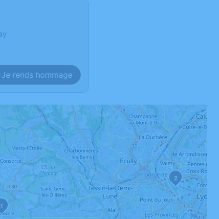
ay
Je rends hommage
2
1