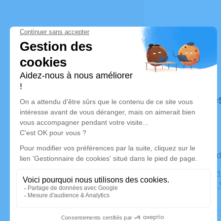
Déroulé de
Le vendre
Eglise Sai
Grézieu la