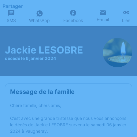
Partager
E-mail
SMS
WhatsApp
Facebook
Lien
Jackie LESOBRE
décédé le 6 janvier 2024
Message de la famille
Chère famille, chers amis,
C’est avec une grande tristesse que nous vous annonçons
le décès de Jackie LESOBRE survenu le samedi 06 janvier
2024 à Vaugneray.