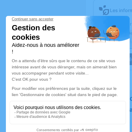
Les infor
Activez une aler
Recevoir une ale
Je veux êt
Rendez h
Plantez un 