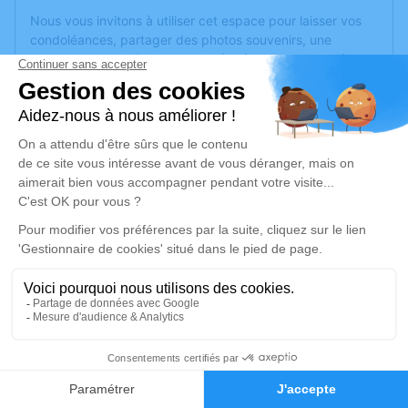
Nous vous invitons à utiliser cet espace pour laisser vos
condoléances, partager des photos souvenirs, une
anecdote ou exprimer vos pensées à travers des poèmes
ou des textes. Cet endroit est un lieu d'expression dédié à
honorer la mémoire d’Henri PERONNET.
Un service de plantation d’arbre hommage est
disponible
ici
.
Je rends hommage
Cérémonie
samedi 15 juillet 2023 à 09h30
Eglise Saint Jean Baptiste 1 Route de la
Cozonnière
69290 Pollionnay
5
Faire-part
Hommages
Je rends hommage