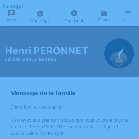
Partager
E-mail
SMS
WhatsApp
Facebook
Lien
Henri PERONNET
décédé le 10 juillet 2023
Message de la famille
Chère famille, chers amis,
C’est avec une grande tristesse que nous vous annonçons
le décès d’Henri PERONNET survenu le lundi 10 juillet
2023 à Sainte Foy lès Lyon.