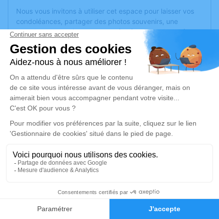
Nous vous invitons à utiliser cet espace pour laisser vos
condoléances, partager des photos souvenirs, une
anecdote ou exprimer vos pensées à travers des poèmes
ou des textes. Cet endroit est un lieu d'expression dédié à
honorer la mémoire d’Hélène DEVILLARD.
Un service de plantation d’arbre hommage est
disponible
ici
.
Je rends hommage
Cérémonie
samedi 24 décembre 2022 à 09h30
Chapelle Parc Cimetière Communautaire 161,
bd Université
69500 Bron
1
Faire-part
Hommages
Je rends hommage