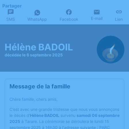
Partager
E-mail
SMS
WhatsApp
Facebook
Lien
Hélène BADOIL
décédée le 6 septembre 2025
Message de la famille
Chère famille, chers amis,
C'est avec une grande tristesse que nous vous annonçons
le décès d'
Hélène BADOIL
survenu
samedi 06 septembre
2025
à Tarare. La cérémonie se déroulera le lundi 15
septembre 2025 à 16h30 à l'adresse suivante : PARC