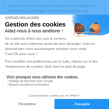
Nous vous invitons à utiliser cet espace pour laisser vos
condoléances, partager des photos souvenirs, une
anecdote ou exprimer vos pensées à travers des poèmes
ou des textes. Cet endroit est un lieu d'expression dédié à
honorer la mémoire de Guy CONVERS.
Un service de plantation d’arbre hommage est
disponible
ici
.
Je rends hommage
Cérémonie
vendredi 14 juin 2024 à 10h00
Eglise Saint Fortunat 4 impasse St Fortuna
69290 Craponne
1
Je rends hommage
Faire-part
Hommages