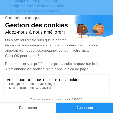
Frédérique et Philippe Masson,
Philippe et Yolande de Roquefeuil,
Leurs enfants et petits-enfants,
Colette Baron et Noëlle Morillon,
ont la tristesse de vous faire part du décès de leur mère
et soeur,
Eliane de Roquefeuil Amber et de Guillemette de
Roquefeuil Amber, sa fille.
Les obsèques seront célébrées dans l’église Saint Antoine
de Vaugneray, mardi 11 juillet 2023 à 15h00 et seront
suivies de l’inhumation dans le cimetière de Vaugneray.
Dons souhaités à l'association
Les 111 des Arts de Lyon
Un service de plantation d’arbre hommage est
disponible
ici
.
1
Faire-part
Hommages
Je rends hommage