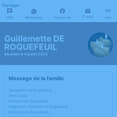
Partager
E-mail
SMS
WhatsApp
Facebook
Lien
Guillemette DE
ROQUEFEUIL
décédée le 4 juillet 2023
Message de la famille
Jacqueline de Roquefeuil,
Anne Gaye,
Edouard de Roquefeuil,
Hugues et Laurence de Roquefeuil,
Bertrand de Roquefeuil,