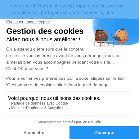
Nous vous invitons à utiliser cet espace pour laisser vos
condoléances, partager des photos souvenirs, une
anecdote ou exprimer vos pensées à travers des poèmes
ou des textes. Cet endroit est un lieu d'expression dédié à
honorer la mémoire de Gisèle GUILLAUME.
Un service de plantation d’arbre hommage est
disponible
ici
.
Je rends hommage
Cérémonie
vendredi 29 septembre 2023 à 15h30
Chambre Funéraire du Crématorium 2740
Route Montmelas
69400 Gleizé
4
Faire-part
Hommages
Je rends hommage