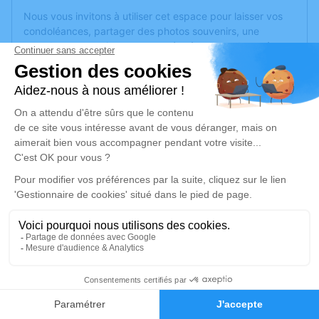
Nous vous invitons à utiliser cet espace pour laisser vos
condoléances, partager des photos souvenirs, une
anecdote ou exprimer vos pensées à travers des poèmes
ou des textes. Cet endroit est un lieu d'expression dédié à
honorer la mémoire de Ginette RAVAT.
Un service de plantation d’arbre hommage est
disponible
ici
.
Je rends hommage
Cérémonie
lundi 22 janvier 2024 à 13h30
PASCAL MOSA Salle de cérémonie du
crématorium 2740 Route de Montmelas
69400 Gleizé
2
Faire-part
Hommages
Je rends hommage