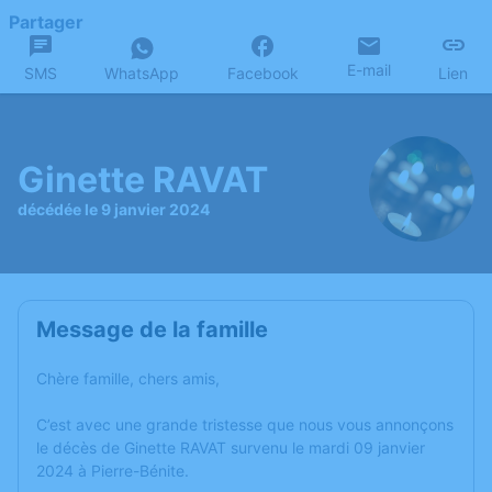
Partager
E-mail
SMS
WhatsApp
Facebook
Lien
Ginette RAVAT
décédée le 9 janvier 2024
Message de la famille
Chère famille, chers amis,
C’est avec une grande tristesse que nous vous annonçons
le décès de Ginette RAVAT survenu le mardi 09 janvier
2024 à Pierre-Bénite.