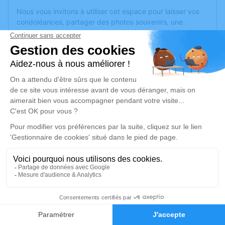
Nous vous invitons à utiliser cet espace pour laisser vos
condoléances, partager des photos souvenirs, une
anecdote ou exprimer vos pensées à travers des poèmes
ou des textes. Cet endroit est un lieu d'expression dédié à
honorer la mémoire de Gina CHABANEL.
Un service de plantation d’arbre hommage est
disponible
ici
.
Je rends hommage
Cérémonie
mercredi 04 janvier 2023 à 10h00
Paroisse Saint Alexandre de l'Ouest Lyonnais
Eglise Saint Jean Baptiste 1 Route de la
Cozonnière
1
69290 Pollionnay
Faire-part
Hommages