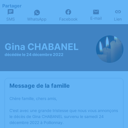
Partager
E-mail
SMS
WhatsApp
Facebook
Lien
Gina CHABANEL
décédée le 24 décembre 2022
Message de la famille
Chère famille, chers amis,
C’est avec une grande tristesse que nous vous annonçons
le décès de Gina CHABANEL survenu le samedi 24
décembre 2022 à Pollionnay.