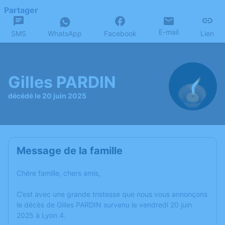
Partager
E-mail
SMS
WhatsApp
Facebook
Lien
Gilles PARDIN
décédé le 20 juin 2025
Message de la famille
Chère famille, chers amis,
C’est avec une grande tristesse que nous vous annonçons
le décès de Gilles PARDIN survenu le vendredi 20 juin
2025 à Lyon 4.