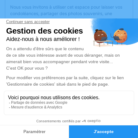
Nous vous invitons à utiliser cet espace pour laisser vos
condoléances, partager des photos souvenirs, une
anecdote ou exprimer vos pensées à travers des poèmes
ou des textes. Cet endroit est un lieu d'expression dédié à
honorer la mémoire de Gilles PARDIN.
Un service de plantation d’arbre hommage est
disponible
ici
.
Je rends hommage
Cérémonie
jeudi 26 juin 2025 à 10h00
EGLISE SAINT ANTOINE PLACE DE L'EGLISE
69670 Vaugneray
1
Je rends hommage
Faire-part
Hommages