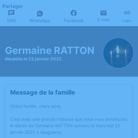
Partager
E-mail
SMS
WhatsApp
Facebook
Lien
Germaine RATTON
décédée le 22 janvier 2025
Message de la famille
Chère famille, chers amis,
C’est avec une grande tristesse que nous vous annonçons
le décès de Germaine RATTON survenu le mercredi 22
janvier 2025 à Vaugneray.