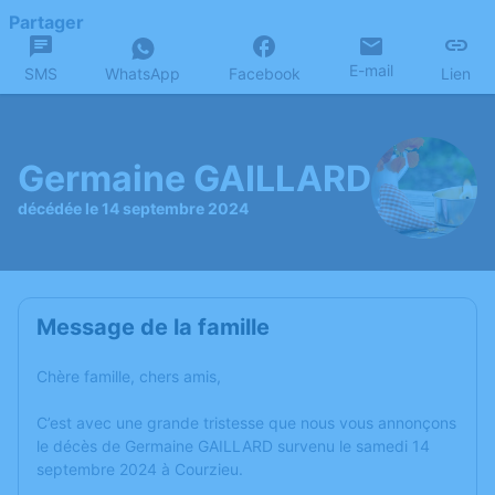
Partager
E-mail
SMS
WhatsApp
Facebook
Lien
Germaine GAILLARD
décédée le 14 septembre 2024
Message de la famille
Chère famille, chers amis,
C’est avec une grande tristesse que nous vous annonçons
le décès de Germaine GAILLARD survenu le samedi 14
septembre 2024 à Courzieu.