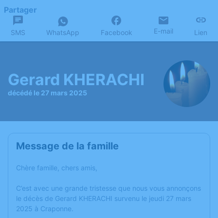
Partager
E-mail
SMS
WhatsApp
Facebook
Lien
Gerard KHERACHI
décédé le 27 mars 2025
Message de la famille
Chère famille, chers amis,
C’est avec une grande tristesse que nous vous annonçons
le décès de Gerard KHERACHI survenu le jeudi 27 mars
2025 à Craponne.