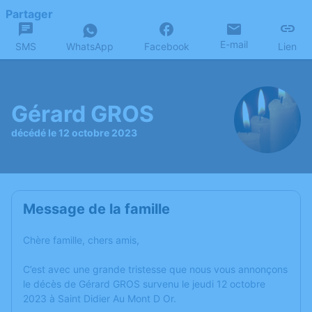
Partager
E-mail
SMS
WhatsApp
Facebook
Lien
Gérard GROS
décédé le 12 octobre 2023
Message de la famille
Chère famille, chers amis,
C’est avec une grande tristesse que nous vous annonçons
le décès de Gérard GROS survenu le jeudi 12 octobre
2023 à Saint Didier Au Mont D Or.