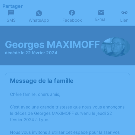
Partager
E-mail
SMS
WhatsApp
Facebook
Lien
Georges MAXIMOFF
décédé le 22 février 2024
Message de la famille
Chère famille, chers amis,
C’est avec une grande tristesse que nous vous annonçons
le décès de Georges MAXIMOFF survenu le jeudi 22
février 2024 à Lyon.
Nous vous invitons à utiliser cet espace pour laisser vos