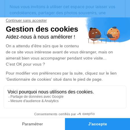
Nous vous invitons à utiliser cet espace pour laisser vos
condoléances, partager des photos souvenirs, une
anecdote ou exprimer vos pensées à travers des poèmes
ou des textes. Cet endroit est un lieu d'expression dédié à
honorer la mémoire de Georges VANTUSSO.
Un service de plantation d’arbre hommage est
disponible
ici
.
Je rends hommage
Cérémonie
mercredi 28 juin 2023 à 15h15
Eglise Saint Ennemond 1-6 Place de Verdun
69890 La Tour de Salvagny
2
Je rends hommage
Faire-part
Hommages