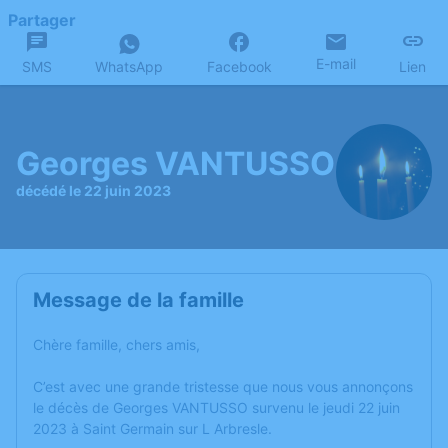
Partager
E-mail
SMS
WhatsApp
Facebook
Lien
Georges VANTUSSO
décédé le 22 juin 2023
Message de la famille
Chère famille, chers amis,
C’est avec une grande tristesse que nous vous annonçons
le décès de Georges VANTUSSO survenu le jeudi 22 juin
2023 à Saint Germain sur L Arbresle.