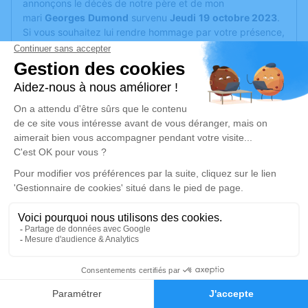
annonçons le décès de notre père et de mon
mari
Georges
Dumond
survenu
Jeudi
19
octobre 2023
.
Si vous souhaitez lui rendre hommage par votre présence,
lui adresser votre témoignage, partager avec nous ce
moment de recueillement simplement ou par la lecture de
vos écrits, nous serions extrèmement touchés de vous
avoir à nos côtés pour accompagner Georges dans cet
ultime voyage. Nous vous remercions infiniment pour
votre soutien à notre famille, de nous aider à surmonter
cette peine qui nous affecte tous si profondément. Nous
vous remercions également d'avoir fait ses joies, ses
éclats de rire, ses coups de gueule et ses bonheurs dans
sa vie, de l'avoir aimé et de garder tout au fond de votre
coeur les plus beaux souvenirs avec lui.
La cérémonie se déroulera le mercredi 25 octobre 2023 à
10h00 à l'adresse suivante : Eglise Saint Roch 13 Place
Abbé Launay - 69290 Grézieu la Varenne.
Mme Dumond Marcelle, Eric et Valérie.
29
Faire-part
Hommages
Un service de plantation d’arbre hommage est
disponible
ici
.